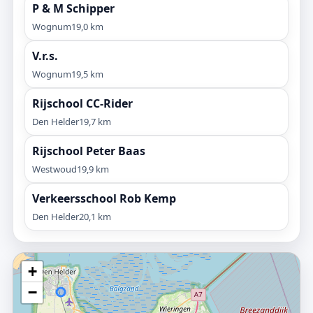
P & M Schipper
Wognum
19,0 km
V.r.s.
Wognum
19,5 km
Rijschool CC-Rider
Den Helder
19,7 km
Rijschool Peter Baas
Westwoud
19,9 km
Verkeersschool Rob Kemp
Den Helder
20,1 km
+
−