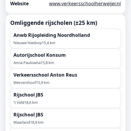
Website
www.verkeersschoolherweijer.nl
Omliggende rijscholen (±25 km)
Anwb Rijopleiding Noordholland
Nieuwe Niedorp
15,4 km
Autorijschool Konsum
Anna Paulowna
15,8 km
Verkeersschool Anton Reus
Wervershoof
15,9 km
Rijschool JBS
't Veld
18,6 km
Rijschool JBS
Waarland
18,9 km