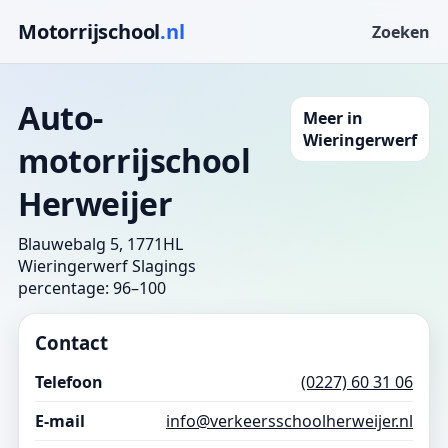
Motorrijschool
.nl
Zoeken
Auto-
Meer in
Wieringerwerf
motorrijschool
Herweijer
Blauwebalg 5, 1771HL
Wieringerwerf
Slagings
percentage: 96–100
Contact
Telefoon
(0227) 60 31 06
E-mail
info@verkeersschoolherweijer.nl