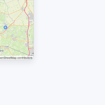
nStreetMap contributors