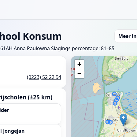
chool Konsum
Meer i
1761AH Anna Paulowna
Slagings percentage: 81–85
+
−
(0223) 52 22 94
ijscholen (±25 km)
ider
l Jongejan