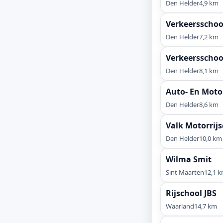
Den Helder
4,9 km
Verkeersscho
Den Helder
7,2 km
Verkeersschoo
Den Helder
8,1 km
Auto- En Moto
Den Helder
8,6 km
Valk Motorrij
Den Helder
10,0 km
Wilma Smit
Sint Maarten
12,1 
Rijschool JBS
Waarland
14,7 km