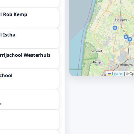
ol Rob Kemp
l Istha
rrijschool Westerhuis
Leaflet
|
© Ope
school
km