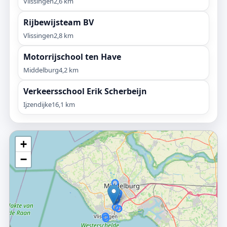
Vlissingen
2,6 km
Rijbewijsteam BV
Vlissingen
2,8 km
Motorrijschool ten Have
Middelburg
4,2 km
Verkeersschool Erik Scherbeijn
Ijzendijke
16,1 km
+
−