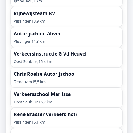
Ijzendijke
0,7 km
Rijbewijsteam BV
Vlissingen
13,9 km
Autorijschool Alwin
Vlissingen
14,3 km
Verkeersinstructie G Vd Heuvel
Oost Souburg
15,4 km
Chris Roelse Autorijschool
Terneuzen
15,5 km
Verkeersschool Marlissa
Oost Souburg
15,7 km
Rene Brasser Verkeersinstr
Vlissingen
16,1 km