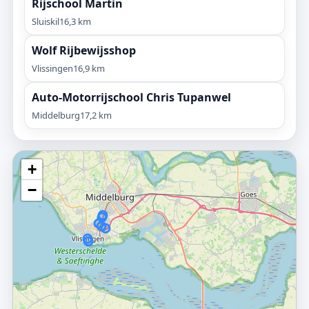
Rijschool Martin
Sluiskil
16,3 km
Wolf Rijbewijsshop
Vlissingen
16,9 km
Auto-Motorrijschool Chris Tupanwel
Middelburg
17,2 km
+
−