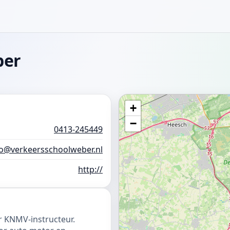
ber
+
−
0413-245449
fo@verkeersschoolweber.nl
http://
r KNMV-instructeur.