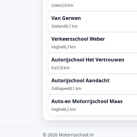
Uden
2,8 km
Van Gerwen
Zeeland
6,7 km
Verkeersschool Weber
Veghel
6,7 km
Autorijschool Het Vertrouwen
Erp
7,8 km
Autorijschool Aandacht
Odiliapeel
8,1 km
Auto-en Motorrijschool Maas
Veghel
8,2 km
© 2026 Motorrijschool.nl