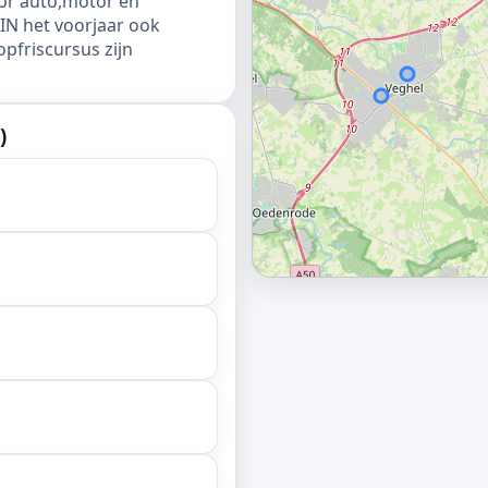
voor auto,motor en
IN het voorjaar ook
pfriscursus zijn
)