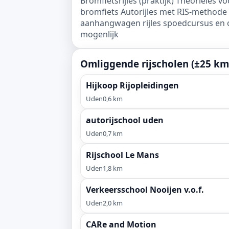
Bromfietsrijles (praktijk) Theorieles 
bromfiets Autorijles met RIS-methode 
aanhangwagen rijles spoedcursus en o
mogenlijk
Omliggende rijscholen (±25 km
Hijkoop Rijopleidingen
Uden
0,6 km
autorijschool uden
Uden
0,7 km
Rijschool Le Mans
Uden
1,8 km
Verkeersschool Nooijen v.o.f.
Uden
2,0 km
CARe and Motion