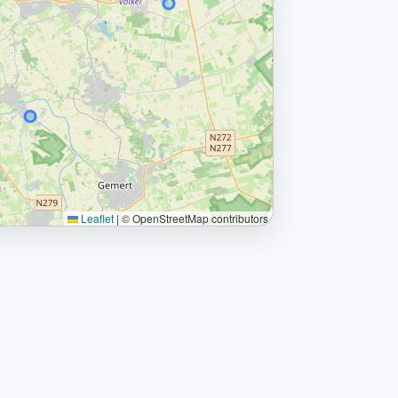
Leaflet
|
© OpenStreetMap contributors