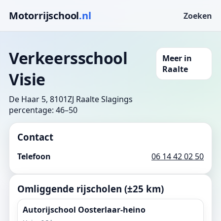
Motorrijschool
.nl
Zoeken
Verkeersschool
Meer in
Raalte
Visie
De Haar 5, 8101ZJ Raalte
Slagings
percentage: 46–50
Contact
Telefoon
06 14 42 02 50
Omliggende rijscholen (±25 km)
Autorijschool Oosterlaar-heino