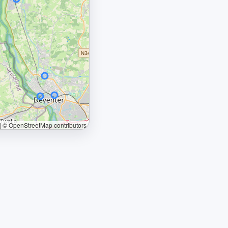
|
© OpenStreetMap contributors