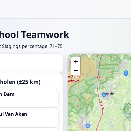
chool Teamwork
t
Slagings percentage: 71–75
+
−
holen (±25 km)
an Dam
ul Van Aken