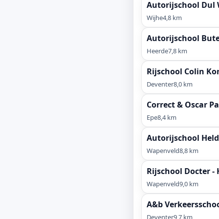
Autorijschool Dul 
Wijhe
4,8 km
Autorijschool But
Heerde
7,8 km
Rijschool Colin Ko
Deventer
8,0 km
Correct & Oscar P
Epe
8,4 km
Autorijschool Held
Wapenveld
8,8 km
Rijschool Docter - 
Wapenveld
9,0 km
A&b Verkeersschoo
Deventer
9,7 km