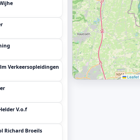
Wijhe
er
ning
alm Verkeersopleidingen
Leaflet
er
Helder V.o.f
l Richard Broeils