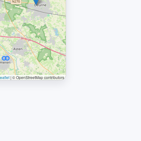
eaflet
|
© OpenStreetMap contributors