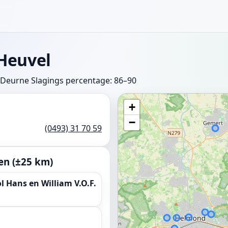
Heuvel
 Deurne
Slagings percentage: 86–90
+
−
(0493) 31 70 59
en (±25 km)
l Hans en William V.O.F.