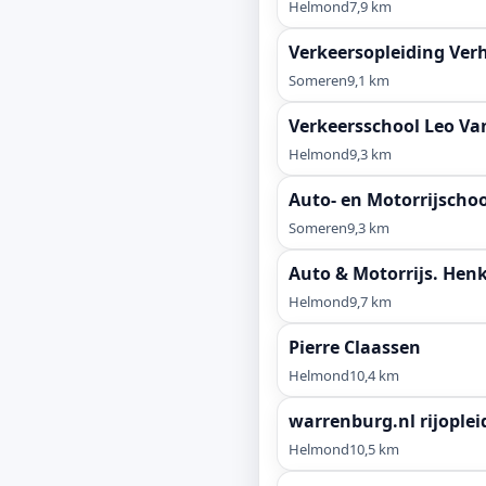
Helmond
7,9 km
Verkeersopleiding Ver
Someren
9,1 km
Verkeersschool Leo Va
Helmond
9,3 km
Auto- en Motorrijscho
Someren
9,3 km
Auto & Motorrijs. Hen
Helmond
9,7 km
Pierre Claassen
Helmond
10,4 km
warrenburg.nl rijople
Helmond
10,5 km