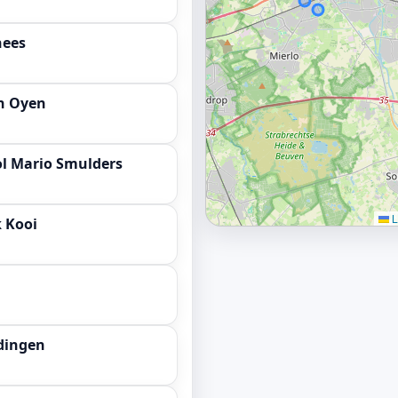
hees
n Oyen
ol Mario Smulders
L
k Kooi
idingen