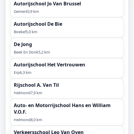
Autorijschool Jo Van Brussel
Gemert
0,9 km
Autorijschool De Bie
Boekel
5,0 km
De Jong
Beek En Donk
5,2 km
Autorijschool Het Vertrouwen
Erp
6,3 km
Rijschool A. Van Til
Helmond
7,9 km
Auto- en Motorrijschool Hans en William
V.O.F.
Helmond
8,0 km
Verkeersschool Leo Van Oyen