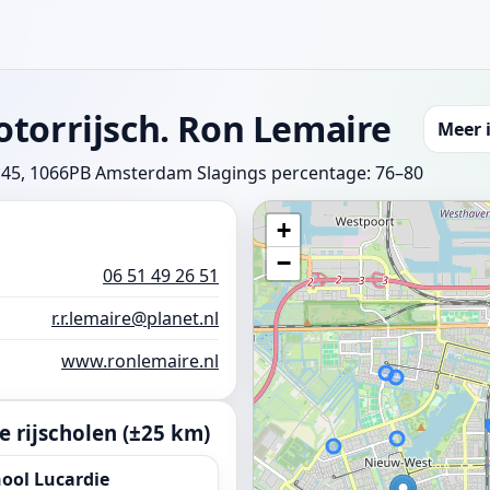
torrijsch. Ron Lemaire
Meer 
 45, 1066PB Amsterdam
Slagings percentage: 76–80
+
−
06 51 49 26 51
r.r.lemaire@planet.nl
www.ronlemaire.nl
 rijscholen (±25 km)
ool Lucardie