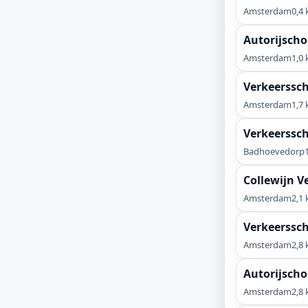
Amsterdam
0,4
Autorijscho
Amsterdam
1,0
Verkeerssc
Amsterdam
1,7
Verkeerssc
Badhoevedorp
Collewijn V
Amsterdam
2,1
Verkeerssch
Amsterdam
2,8
Autorijsch
Amsterdam
2,8