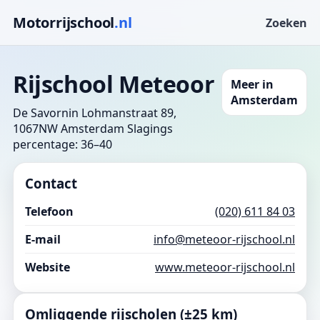
Motorrijschool
.nl
Zoeken
Rijschool Meteoor
Meer in
Amsterdam
De Savornin Lohmanstraat 89,
1067NW Amsterdam
Slagings
percentage: 36–40
Contact
Telefoon
(020) 611 84 03
E-mail
info@meteoor-rijschool.nl
Website
www.meteoor-rijschool.nl
Omliggende rijscholen (±25 km)