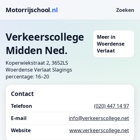
Motorrijschool
.nl
Zoeken
Verkeerscollege
Meer in
Woerdense
Midden Ned.
Verlaat
Koperwiekstraat 2, 3652LS
Woerdense Verlaat
Slagings
percentage: 16–20
Contact
Telefoon
(020) 447 14 97
E-mail
info@verkeerscollege.net
Website
www.verkeerscollege.net