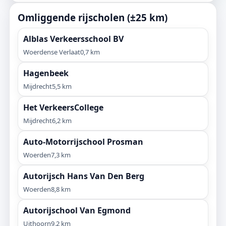
Omliggende rijscholen (±25 km)
Alblas Verkeersschool BV
Woerdense Verlaat
0,7 km
Hagenbeek
Mijdrecht
5,5 km
Het VerkeersCollege
Mijdrecht
6,2 km
Auto-Motorrijschool Prosman
Woerden
7,3 km
Autorijsch Hans Van Den Berg
Woerden
8,8 km
Autorijschool Van Egmond
Uithoorn
9,2 km