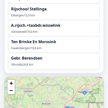
Rijschool Stellinga
Eibergen
15,0 km
A.rijsch.+taxbdr.wisselink
Varsseveld
19,0 km
Ten Brinke En Morssink
Haaksbergen
19,6 km
Gebr. Berendsen
Silvolde
24,8 km
+
−