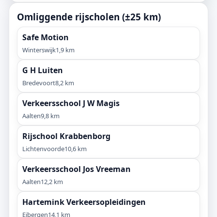
Omliggende rijscholen (±25 km)
Safe Motion
Winterswijk
1,9 km
G H Luiten
Bredevoort
8,2 km
Verkeersschool J W Magis
Aalten
9,8 km
Rijschool Krabbenborg
Lichtenvoorde
10,6 km
Verkeersschool Jos Vreeman
Aalten
12,2 km
Hartemink Verkeersopleidingen
Eibergen
14,1 km