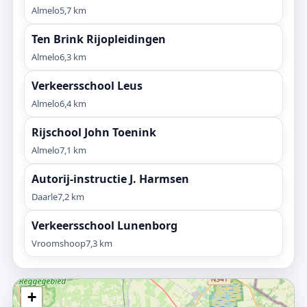
Almelo
5,7 km
Ten Brink Rijopleidingen
Almelo
6,3 km
Verkeersschool Leus
Almelo
6,4 km
Rijschool John Toenink
Almelo
7,1 km
Autorij-instructie J. Harmsen
Daarle
7,2 km
Verkeersschool Lunenborg
Vroomshoop
7,3 km
+