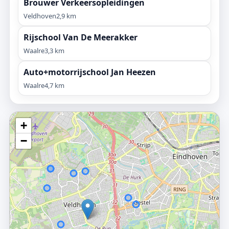
Brouwer Verkeersopleidingen
Veldhoven
2,9 km
Rijschool Van De Meerakker
Waalre
3,3 km
Auto+motorrijschool Jan Heezen
Waalre
4,7 km
+
−