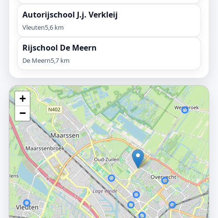
Autorijschool J.j. Verkleij
Vleuten
5,6 km
Rijschool De Meern
De Meern
5,7 km
+
−