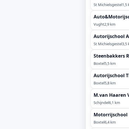
St Michielsgestel
1,5
Auto&Motorijs
Vught
2,9 km
Autorijschool 
St Michielsgestel
3,5
Steenbakkers R
Boxtel
5,5 km
Autorijschool 
Boxtel
5,8 km
M.van Haaren V
Schijndel
6,1 km
Motorrijschool
Boxtel
6,4 km