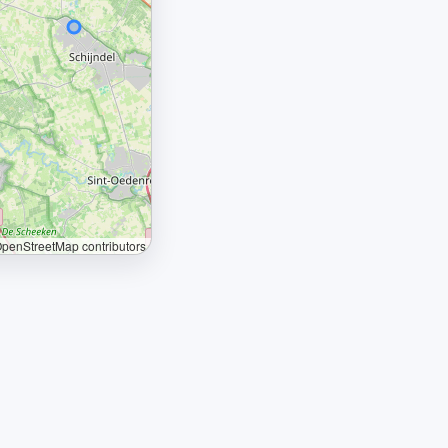
penStreetMap contributors