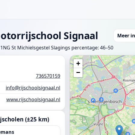
otorrijschool Signaal
Meer in
1NG St Michielsgestel
Slagings percentage: 46–50
+
−
736570159
info@rijschoolsignaal.nl
www.rijschoolsignaal.nl
jscholen (±25 km)
lemans