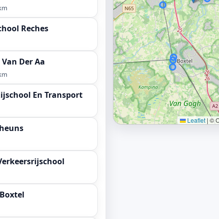
 km
chool Reches
A Van Der Aa
 km
ijschool En Transport
Leaflet
|
© O
Theuns
erkeersrijschool
 Boxtel