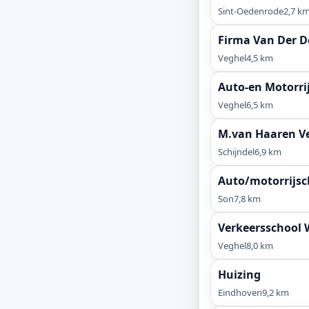
Sint-Oedenrode
2,7 k
Firma Van Der D
Veghel
4,5 km
Auto-en Motorri
Veghel
6,5 km
M.van Haaren Ve
Schijndel
6,9 km
Auto/motorrijsc
Son
7,8 km
Verkeersschool 
Veghel
8,0 km
Huizing
Eindhoven
9,2 km