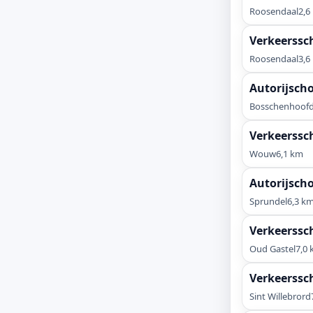
Roosendaal
2,6
Verkeerssch
Roosendaal
3,6
Autorijscho
Bosschenhoof
Verkeerssc
Wouw
6,1 km
Autorijscho
Sprundel
6,3 k
Verkeerssch
Oud Gastel
7,0
Verkeerssc
Sint Willebrord