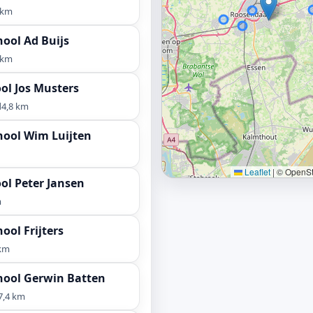
 km
ool Ad Buijs
 km
ol Jos Musters
d
4,8 km
hool Wim Luijten
Leaflet
|
© OpenStr
ol Peter Jansen
m
ool Frijters
 km
hool Gerwin Batten
7,4 km