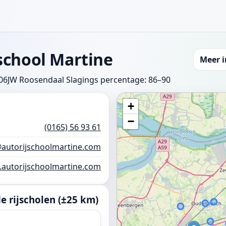
school Martine
Meer 
4706JW Roosendaal
Slagings percentage: 86–90
+
−
(0165) 56 93 61
@autorijschoolmartine.com
autorijschoolmartine.com
 rijscholen (±25 km)