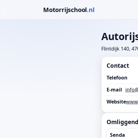
Motorrijschool
.nl
Autorij
Flintdijk 140, 
Contact
Telefoon
E-mail
info
Website
www.
Omliggende
Senda