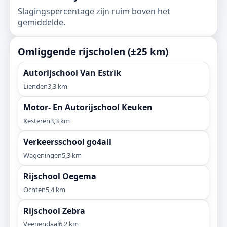
Slagingspercentage zijn ruim boven het
gemiddelde.
Omliggende rijscholen (±25 km)
Autorijschool Van Estrik
Lienden
3,3 km
Motor- En Autorijschool Keuken
Kesteren
3,3 km
Verkeersschool go4all
Wageningen
5,3 km
Rijschool Oegema
Ochten
5,4 km
Rijschool Zebra
Veenendaal
6,2 km