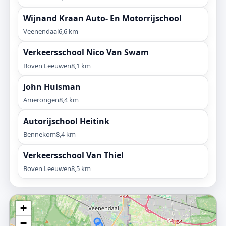
Wijnand Kraan Auto- En Motorrijschool
Veenendaal
6,6 km
Verkeersschool Nico Van Swam
Boven Leeuwen
8,1 km
John Huisman
Amerongen
8,4 km
Autorijschool Heitink
Bennekom
8,4 km
Verkeersschool Van Thiel
Boven Leeuwen
8,5 km
+
−