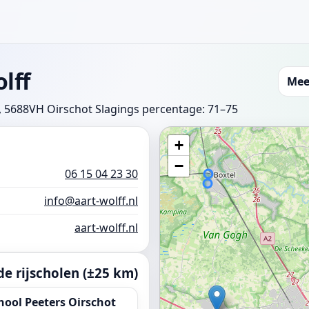
lff
Mee
, 5688VH Oirschot
Slagings percentage: 71–75
+
−
06 15 04 23 30
info@aart-wolff.nl
aart-wolff.nl
e rijscholen (±25 km)
hool Peeters Oirschot