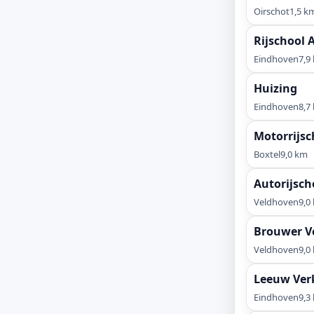
Oirschot
1,5 k
Rijschool 
Eindhoven
7,9
Huizing
Eindhoven
8,7
Motorrijsc
Boxtel
9,0 km
Autorijsch
Veldhoven
9,0
Brouwer V
Veldhoven
9,0
Leeuw Ver
Eindhoven
9,3