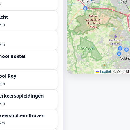
m
Acht
 km
 km
hool Boxtel
Leaflet
|
© OpenStre
ool Roy
 km
erkeersopleidingen
 km
keersopl.eindhoven
 km