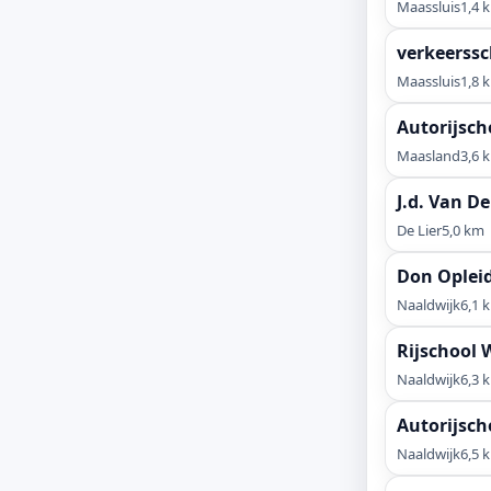
Maassluis
1,4 
verkeerssc
Maassluis
1,8 
Autorijsc
Maasland
3,6 
J.d. Van D
De Lier
5,0 km
Don Oplei
Naaldwijk
6,1 
Rijschool 
Naaldwijk
6,3 
Autorijsch
Naaldwijk
6,5 