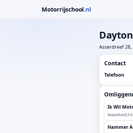
Motorrijschool
.nl
Dayton
Asserdreef 28,
Contact
Telefoon
Omliggend
Ik Wil Mot
Maassluis
0,5 
Hammer Au