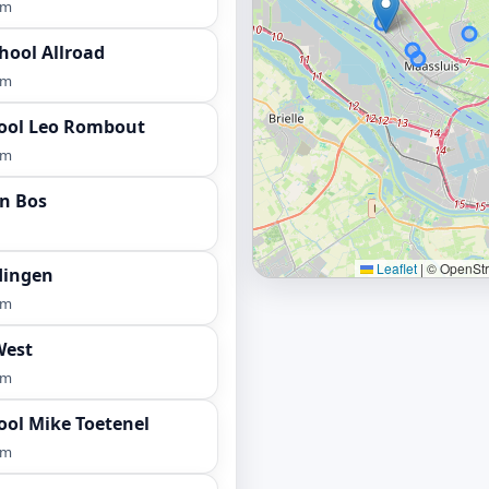
km
hool Allroad
km
hool Leo Rombout
km
en Bos
Leaflet
|
© OpenStre
dingen
km
West
km
ool Mike Toetenel
km