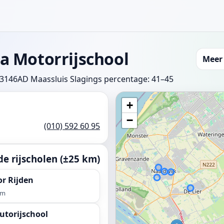
a Motorrijschool
Meer 
 3146AD Maassluis
Slagings percentage: 41–45
+
−
(010) 592 60 95
e rijscholen (±25 km)
or Rijden
km
torijschool