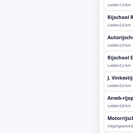
Leiden
1,9 km
Rijschool 
Leiden
2,6 km
Autorijsch
Leiden
2,9 km
Rijschool 
Leiden
3,2 km
J. Vinkesti
Leiden
3,4 km
Anwb-rijop
Leiden
3,8 km
Motorrijsc
Oegstgeest
4,