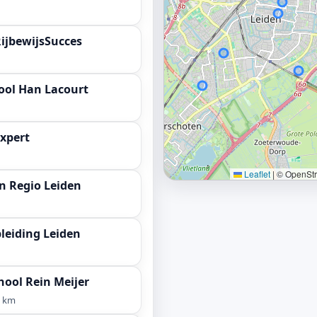
RijbewijsSucces
ool Han Lacourt
Expert
Leaflet
|
© OpenStre
jn Regio Leiden
leiding Leiden
hool Rein Meijer
6 km