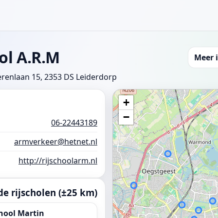
ol A.R.M
Meer 
erenlaan 15, 2353 DS Leiderdorp
+
−
06-22443189
armverkeer@hetnet.nl
http://rijschoolarm.nl
e rijscholen (±25 km)
hool Martin