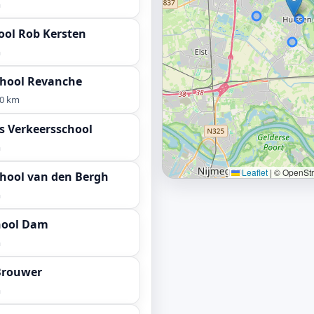
m
ool Rob Kersten
m
chool Revanche
,0 km
s Verkeersschool
m
Leaflet
|
© OpenStre
chool van den Bergh
m
hool Dam
m
Brouwer
m