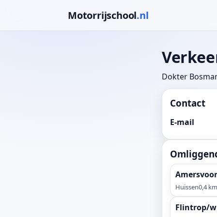
Motorrijschool
.nl
Verkee
Dokter Bosman
Contact
E-mail
Omliggend
Amersvoort
Huissen
0,4 k
Flintrop/w