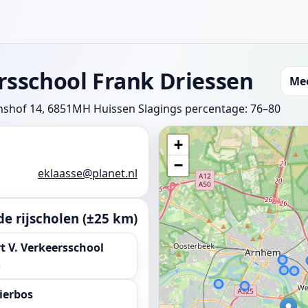
rsschool Frank Driessen
Mee
shof 14, 6851MH Huissen
Slagings percentage: 76–80
+
−
eklaasse@planet.nl
e rijscholen (±25 km)
 V. Verkeersschool
m
ierbos