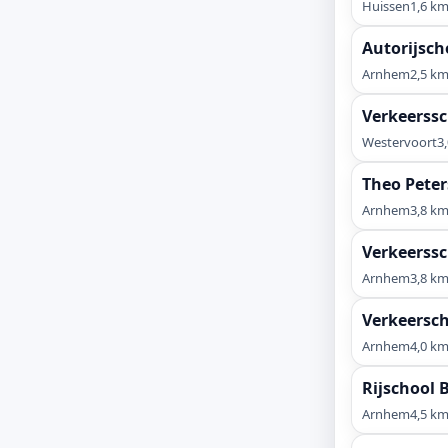
Huissen
1,6 k
Autorijsch
Arnhem
2,5 k
Verkeerss
Westervoort
3
Theo Peter
Arnhem
3,8 k
Verkeerss
Arnhem
3,8 k
Verkeersc
Arnhem
4,0 k
Rijschool 
Arnhem
4,5 k