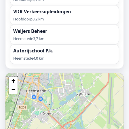
VDR Verkeersopleidingen
Hoofddorp
3,2 km
Weijers Beheer
Heemstede
3,7 km
Autorijschool P.k.
Heemstede
4,0 km
+
−