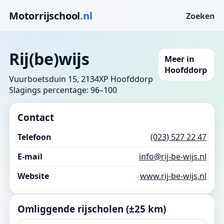
Motorrijschool
.nl
Zoeken
Rij(be)wijs
Meer in
Hoofddorp
Vuurboetsduin 15, 2134XP Hoofddorp
Slagings percentage: 96–100
Contact
Telefoon
(023) 527 22 47
E-mail
info@rij-be-wijs.nl
Website
www.rij-be-wijs.nl
Omliggende rijscholen (±25 km)