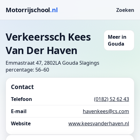
Motorrijschool
.nl
Zoeken
Verkeerssch Kees
Meer in
Gouda
Van Der Haven
Emmastraat 47, 2802LA Gouda
Slagings
percentage: 56–60
Contact
Telefoon
(0182) 52 62 43
E-mail
havenkees@cs.com
Website
www.keesvanderhaven.nl