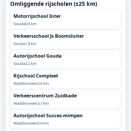
Omliggende rijscholen (±25 km)
Motorrijschool Inter
Gouda
0,6 km
Verkeersschool Js Boomsluiter
Gouda
1,8 km
Autorijschool Gouda
Gouda
2,2 km
Rijschool Compleet
Waddinxveen
3,6 km
Verkeerscentrum Zuidkade
Waddinxveen
3,7 km
Autorijschool Succes-mimpen
Waddinxveen
5,0 km