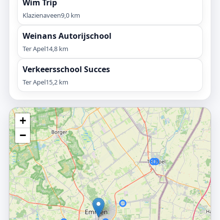
Wim Trip
Klazienaveen
9,0 km
Weinans Autorijschool
Ter Apel
14,8 km
Verkeersschool Succes
Ter Apel
15,2 km
+
−