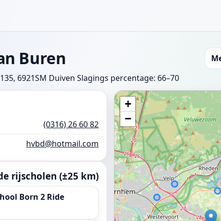
an Buren
Me
135, 6921SM Duiven
Slagings percentage: 66–70
+
−
(0316) 26 60 82
hvbd@hotmail.com
e rijscholen (±25 km)
hool Born 2 Ride