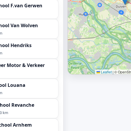
hool F.van Gerwen
chool Van Wolven
km
hool Hendriks
km
er Motor & Verkeer
Leaflet
|
© OpenStre
hool Louana
km
chool Revanche
,0 km
chool Arnhem