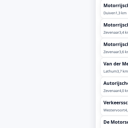
Motorrijsc
Duiven
1,3 km
Motorrijs
Zevenaar
3,4 
Motorrijsc
Zevenaar
3,6 
Van der Me
Lathum
3,7 km
Autorijsc
Zevenaar
4,0 
Verkeerss
Westervoort
4
De Motors