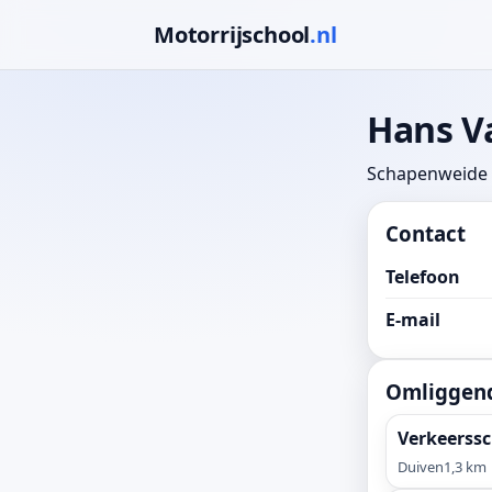
Motorrijschool
.nl
Hans V
Schapenweide 
Contact
Telefoon
E-mail
Omliggend
Verkeerssc
Duiven
1,3 km