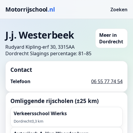
Motorrijschool
.nl
Zoeken
J.j. Westerbeek
Meer in
Dordrecht
Rudyard Kipling-erf 30, 3315AA
Dordrecht
Slagings percentage: 81–85
Contact
Telefoon
06 55 77 74 54
Omliggende rijscholen (±25 km)
Verkeersschool Wierks
Dordrecht
0,3 km