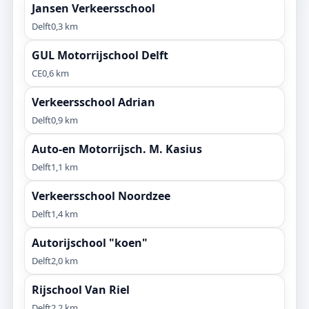
Jansen Verkeersschool
Delft
0,3 km
GUL Motorrijschool Delft
CE
0,6 km
Verkeersschool Adrian
Delft
0,9 km
Auto-en Motorrijsch. M. Kasius
Delft
1,1 km
Verkeersschool Noordzee
Delft
1,4 km
Autorijschool "koen"
Delft
2,0 km
Rijschool Van Riel
Delft
2,2 km