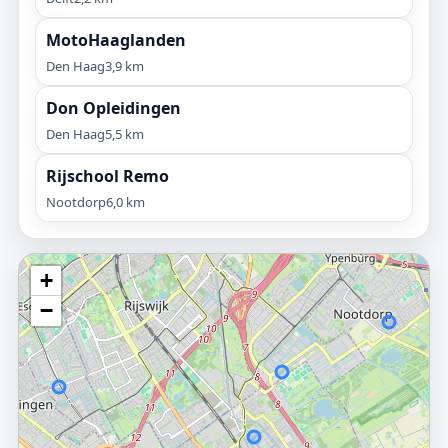
MotoHaaglanden
Den Haag
3,9 km
Don Opleidingen
Den Haag
5,5 km
Rijschool Remo
Nootdorp
6,0 km
+
−