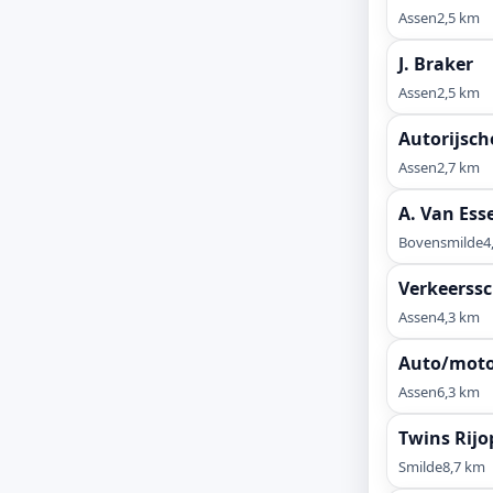
Assen
2,5 km
J. Braker
Assen
2,5 km
Autorijsch
Assen
2,7 km
A. Van Ess
Bovensmilde
4
Verkeerssc
Assen
4,3 km
Auto/motor
Assen
6,3 km
Twins Rijo
Smilde
8,7 km