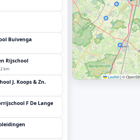
ool Buivenga
en Rijschool
,2 km
Leaflet
|
© OpenStre
hool J. Koops & Zn.
rijschool F De Lange
pleidingen