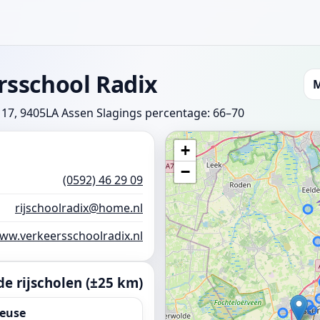
rsschool Radix
M
17, 9405LA Assen
Slagings percentage: 66–70
+
−
(0592) 46 29 09
rijschoolradix@home.nl
ww.verkeersschoolradix.nl
e rijscholen (±25 km)
euse