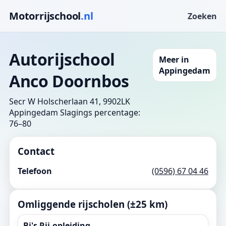
Motorrijschool
.nl
Zoeken
Autorijschool
Meer in
Appingedam
Anco Doornbos
Secr W Holscherlaan 41, 9902LK
Appingedam
Slagings percentage:
76–80
Contact
Telefoon
(0596) 67 04 46
Omliggende rijscholen (±25 km)
Bj's Rij-opleiding