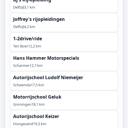
Delfzijl
3,1 km
Joffrey's rijopleidingen
Delfzijl
4,2 km
1-2drive/ride
Ten Boer
12,2 km
Hans Hammer Motorspecials
Scharmer
12,7 km
Autorijschool Ludolf Niemeijer
Scheemda
17,5 km
Motorrijschool Geluk
Groningen
18,1 km
Autorijschool Keizer
Hoogezand
19,3 km