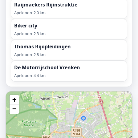
Raijmaekers Rijinstruktie
Apeldoorn
2,0 km
Biker city
Apeldoorn
2,3 km
Thomas Rijopleidingen
Apeldoorn
2,8 km
De Motorrijschool Vrenken
Apeldoorn
4,4 km
+
−