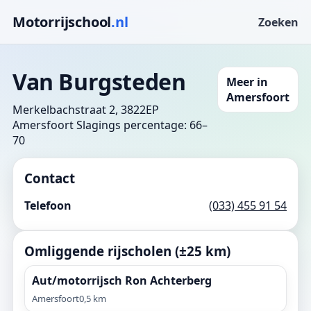
Motorrijschool
.nl
Zoeken
Van Burgsteden
Meer in
Amersfoort
Merkelbachstraat 2, 3822EP
Amersfoort
Slagings percentage: 66–
70
Contact
Telefoon
(033) 455 91 54
Omliggende rijscholen (±25 km)
Aut/motorrijsch Ron Achterberg
Amersfoort
0,5 km